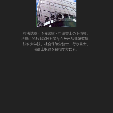
／
辰
已
法
司法試験・予備試験・司法書士の予備校。
法律に関わる試験対策なら辰已法律研究所。
律
法科大学院、社会保険労務士、行政書士、
宅建士取得を目指す方にも。
研
究
所