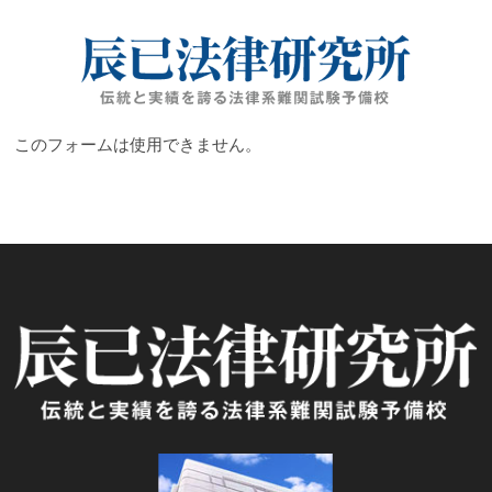
Skip
法
to
伝統と実績
を誇る法律
content
系難関試験
律
予備校
系
このフォームは使用できません。
資
格
の
受
験
指
導